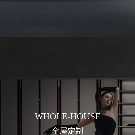
W
H
O
L
E
-
H
O
U
S
E
全
屋
定
制