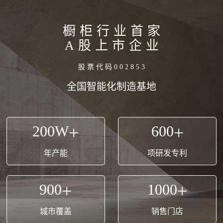
橱
柜
行
业
首
家
A
股
上
市
企
业
股
票
代
码
0
0
2
8
5
3
全
国
智
能
化
制
造
基
地
200
W
+
600
+
年产能
项研发专利
900
+
1000
+
城市覆盖
销售门店