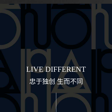
L
I
V
E
D
I
F
F
E
R
E
N
T
忠
于
独
创
生
而
不
同