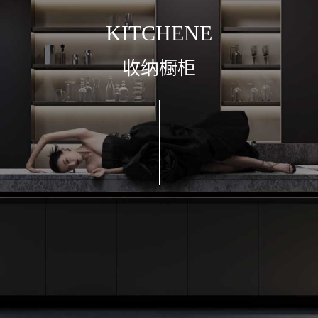
K
I
T
C
H
E
N
E
收
纳
橱
柜