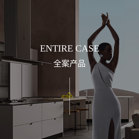
E
N
T
I
R
E
C
A
S
E
全
案
产
品