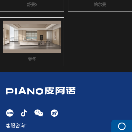
舒曼S
帕尔曼
梦华
客服咨询：