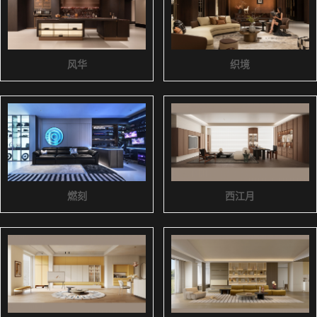
风华
织境
燃刻
西江月