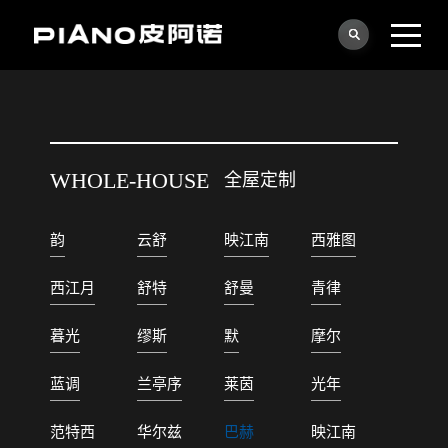
WHOLE-HOUSE
全屋定制
韵
云舒
映江南
西雅图
西江月
舒特
舒曼
青律
暮光
缪斯
默
摩尔
蓝调
兰亭序
莱茵
光年
范特西
华尔兹
巴赫
映江南