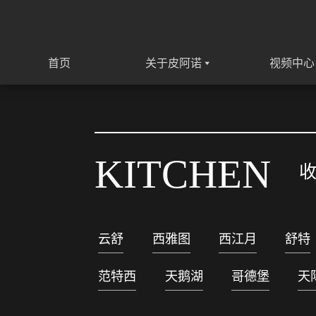
首页
关于皮阿诺
视频中心
KITCHEN
云舒
西雅图
西江月
舒特
范特西
天鹅湖
哥德堡
天