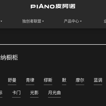
独创者联盟
产品中心
收纳橱柜
舒曼
青律
缪斯
默
摩尔
蓝调
际
卡门
光影
月光曲