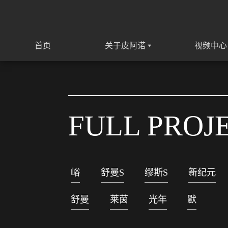
首页
关于皮阿诺
视频中心
FULL PROJ
峪
舒曼S
缪斯S
新纪元
舒曼
莱茵
光年
默